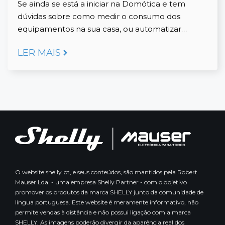
Se ainda se está a iniciar na Domótica e tem
dúvidas sobre como medir o consumo dos
equipamentos na sua casa, ou automatizar…
LER MAIS
O website shelly.pt, e seus conteúdos, são mantidos pela Robert
Mauser Lda. - uma empresa Shelly Partner - com o objetivo
promover os produtos da marca SHELLY junto da comunidade de
língua portuguesa. Este website é meramente informativo, não
permite vendas à distância e não possui ligação com a marca
SHELLY. As imagens poderão divergir da aparência real dos