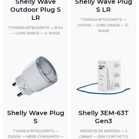
Shelly Wave
Shelly Wave Plug
Outdoor Plug S
S LR
LR
TOMADA INTELIGENTE —
2500W — LONG RANGE — Z-
TOMADA INTELIGENTE — IP44
WAVE
— LONG RANGE — Z-WAVE
Shelly Wave Plug
Shelly 3EM-63T
S
Gen3
TOMADA INTELIGENTE —
MEDIDOR DE ENERGIA — 3
2500W — MEDE CONSUMOS —
CANAIS — SEM CONTACTO