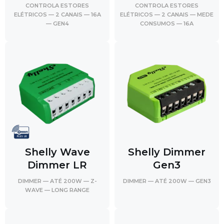
CONTROLA ESTORES
CONTROLA ESTORES
ELÉTRICOS — 2 CANAIS — 16A
ELÉTRICOS — 2 CANAIS — MEDE
— GEN4
CONSUMOS — 16A
Shelly Wave
Shelly Dimmer
Dimmer LR
Gen3
DIMMER — ATÉ 200W — Z-
DIMMER — ATÉ 200W — GEN3
WAVE — LONG RANGE