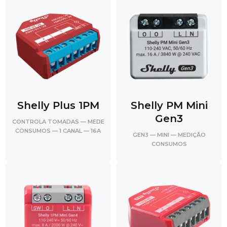
Shelly Plus 1PM
Shelly PM Mini
Gen3
CONTROLA TOMADAS — MEDE
CONSUMOS — 1 CANAL — 16A
GEN3 — MINI — MEDIÇÃO
CONSUMOS