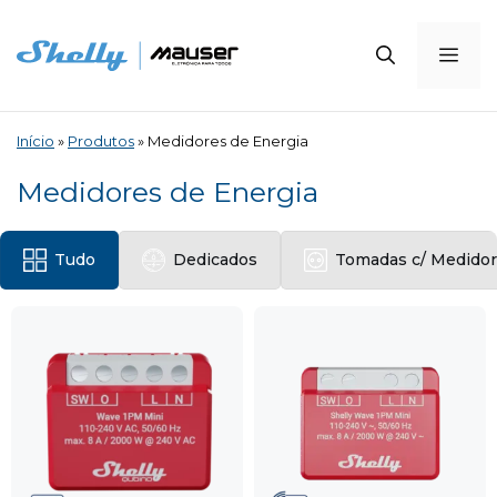
Saltar
para
Me
o
conteúdo
Início
»
Produtos
»
Medidores de Energia
Medidores de Energia
Tudo
Dedicados
Tomadas c/ Medidor