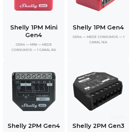
Shelly 1PM Mini
Shelly 1PM Gen4
Gen4
GEN4 — MEDE CONSUMOS — 1
CANAL 16A
GEN4 — MINI — MEDE
CONSUMOS — 1 CANAL 8A
Shelly 2PM Gen4
Shelly 2PM Gen3