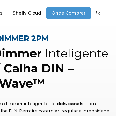
Onde Comprar
s
Shelly Cloud
DIMMER 2PM
 Dimmer
Inteligente
/
Calha DIN
–
-Wave™
m dimmer inteligente de
dois canais
, com
ha DIN. Permite controlar, regular a intensidade