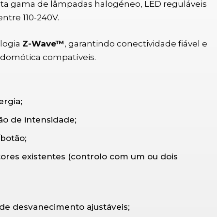
ta gama de lâmpadas halogéneo, LED reguláveis
ntre 110-240V.
logia
Z-Wave™
, garantindo conectividade fiável e
 domótica compatíveis.
rgia;
ão de intensidade;
botão;
ores existentes (controlo com um ou dois
de desvanecimento ajustáveis;