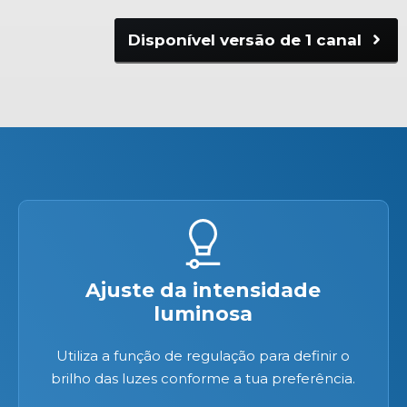
Disponível versão de 1 canal
Ajuste da intensidade
luminosa
Utiliza a função de regulação para definir o
brilho das luzes conforme a tua preferência.