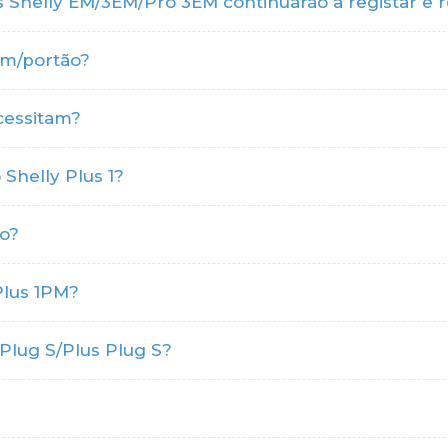
 Shelly EM/3EM/Pro 3EM continuarão a registar e r
em/portão?
cessitam?
 Shelly Plus 1?
ro?
 Plus 1PM?
 Plug S/Plus Plug S?