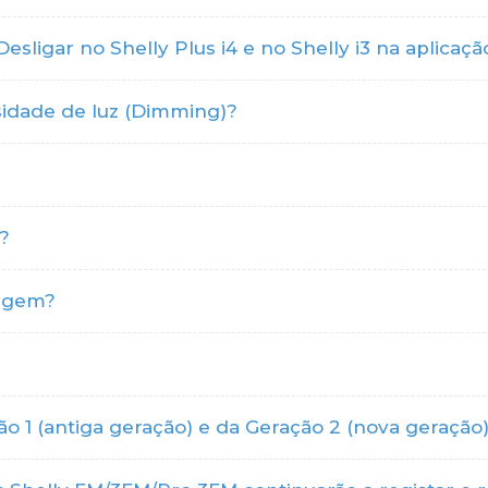
sligar no Shelly Plus i4 e no Shelly i3 na aplicaçã
nsidade de luz (Dimming)?
?
tagem?
ção 1 (antiga geração) e da Geração 2 (nova geração