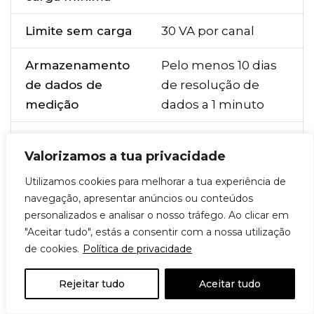
Limite sem carga
30 VA por canal
Armazenamento
Pelo menos 10 dias
de dados de
de resolução de
medição
dados a 1 minuto
CSV para valores de
Valorizamos a tua privacidade
qualidade de
Exportação de
energia registados,
Utilizamos cookies para melhorar a tua experiência de
dados
Exportação em
navegação, apresentar anúncios ou conteúdos
personalizados e analisar o nosso tráfego. Ao clicar em
formato JSON via
"Aceitar tudo", estás a consentir com a nossa utilização
RPC
de cookies.
Política de privacidade
Sensor de
Rejeitar tudo
Aceitar tudo
temperatura
Sim
interna