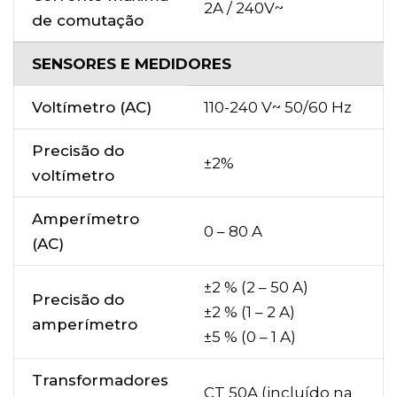
2A / 240V~
de comutação
SENSORES E MEDIDORES
Voltímetro (AC)
110-240 V~ 50/60 Hz
Precisão do
±2%
voltímetro
Amperímetro
0 – 80 A
(AC)
±2 % (2 – 50 A)
Precisão do
±2 % (1 – 2 A)
amperímetro
±5 % (0 – 1 A)
Transformadores
CT 50A (incluído na