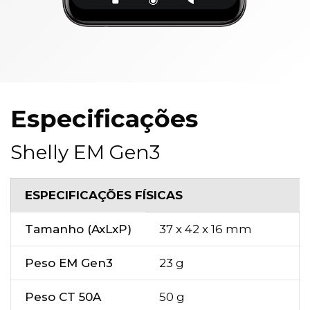
Especificações
Shelly EM Gen3
ESPECIFICAÇÕES FÍSICAS
Tamanho (AxLxP)
37 x 42 x 16 mm
Peso EM Gen3
23 g
Peso CT 50A
50 g