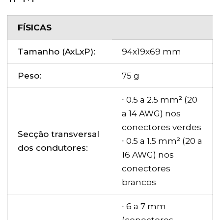
FÍSICAS
Tamanho (AxLxP):
94x19x69 mm
Peso:
75 g
∙ 0.5 a 2.5 mm² (20
a 14 AWG) nos
conectores verdes
Secção transversal
∙ 0.5 a 1.5 mm² (20 a
dos condutores:
16 AWG) nos
conectores
brancos
∙ 6 a 7 mm