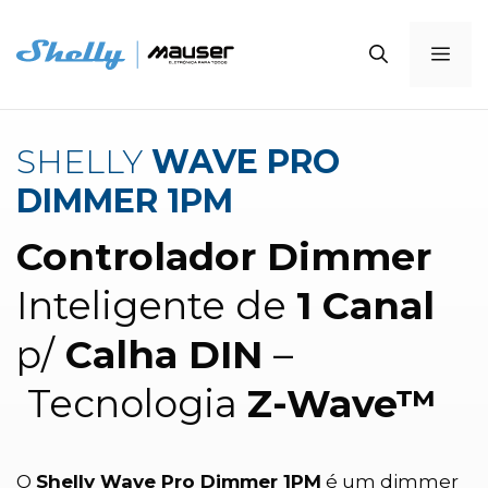
Saltar
para
Me
o
conteúdo
SHELLY
WAVE PRO
DIMMER 1PM
Controlador Dimmer
Inteligente de
1 Canal
p/
Calha DIN
–
Tecnologia
Z-Wave™
O
Shelly Wave Pro Dimmer 1PM
é um dimmer