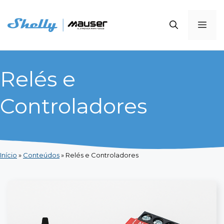
Saltar
para
Me
o
conteúdo
Relés e
Controladores
Início
»
Conteúdos
»
Relés e Controladores