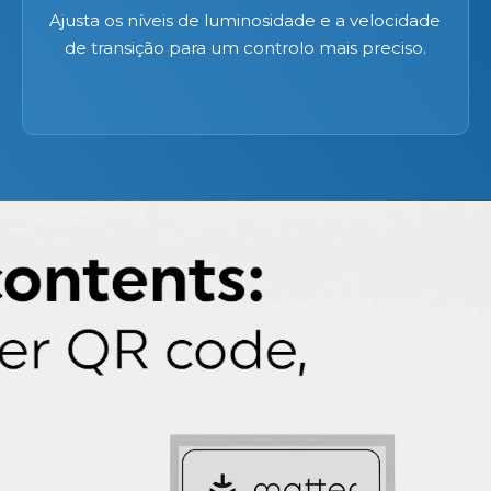
Ajusta os níveis de luminosidade e a velocidade
de transição para um controlo mais preciso.