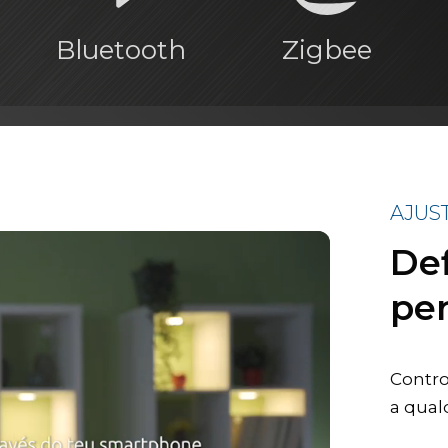
Bluetooth
Zigbee
AJUS
De
per
Contro
a qua