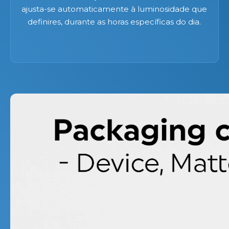
ajusta-se automaticamente à luminosidade que
definires, durante as horas específicas do dia.