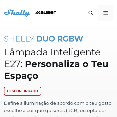
Saltar
para
Me
o
conteúdo
SHELLY
DUO RGBW
Lâmpada Inteligente
E27:
Personaliza o Teu
Espaço
DESCONTINUADO
Define a iluminação de acordo com o teu gosto:
escolhe a cor que quiseres (RGB) ou opta por