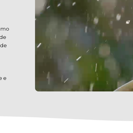
esmo
 de
 de
e e