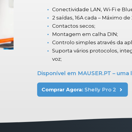
Conectividade LAN, Wi-Fi e Blu
2 saídas, 16A cada – Máximo de 
Contactos secos;
Montagem em calha DIN;
Controlo simples através da apl
Suporta vários protocolos, int
voz;
Disponível em MAUSER.PT – uma l
Comprar Agora:
Shelly Pro 2