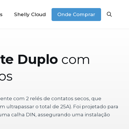
Onde Comprar
s
Shelly Cloud
nte Duplo
com
os
igente com 2 relés de contatos secos, que
 ultrapassar o total de 25A). Foi projetado para
numa calha DIN, assegurando uma instalação