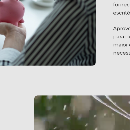
fornec
escrit
Aprove
para d
maior 
necess