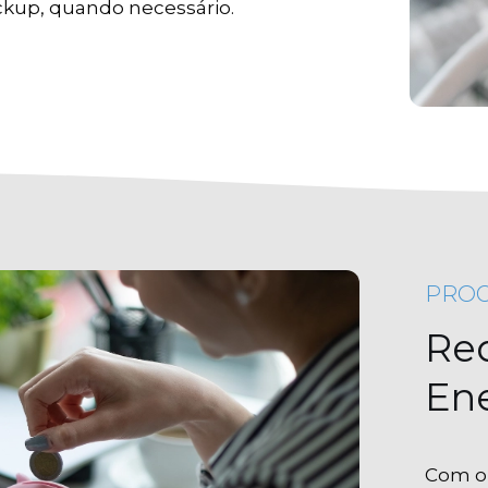
kup, quando necessário.
PROG
Re
En
Com o 