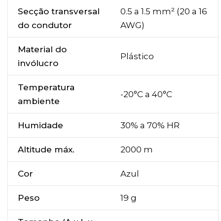
Secção transversal
0.5 a 1.5 mm² (20 a 16
do condutor
AWG)
Material do
Plástico
invólucro
Temperatura
-20°C a 40°C
ambiente
Humidade
30% a 70% HR
Altitude máx.
2000 m
Cor
Azul
Peso
19 g