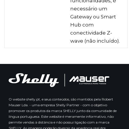
funcionalidades, é
necessário um
Gateway ou Smart
Hub com
conectividade Z-
wave (não incluído).
O website shelly.pt, e seus conteúdos, são mantidos pela Robert
Mauser Lda. - uma empresa Shelly Partner - com o objetivo
promover os produtos da marca SHELLY junto da comunidade de
língua portuguesa. Este website é meramente informativo, não
permite vendas à distância e não possui ligação com a marca
SHELLY. As imagens poderão divergir da aparência real dos