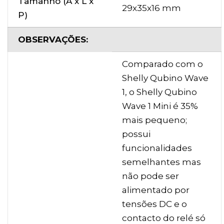
Tamanho (A x L x
29x35x16 mm
P)
OBSERVAÇÕES:
Comparado com o
Shelly Qubino Wave
1, o Shelly Qubino
Wave 1 Mini é 35%
mais pequeno;
possui
funcionalidades
semelhantes mas
não pode ser
alimentado por
tensões DC e o
contacto do relé só