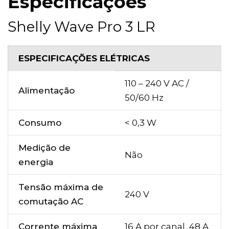
Especificações
Shelly Wave Pro 3 LR
ESPECIFICAÇÕES ELÉTRICAS
110 – 240 V AC /
Alimentação
50/60 Hz
Consumo
< 0,3 W
Medição de
Não
energia
Tensão máxima de
240 V
comutação AC
Corrente máxima
16 A por canal, 48 A