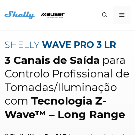
Saltar
para
Me
o
conteúdo
SHELLY
WAVE PRO 3 LR
3 Canais de Saída
para
Controlo Profissional de
Tomadas/Iluminação
com
Tecnologia Z-
Wave™ – Long Range