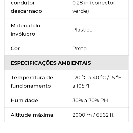
condutor
0.28 in (conector
descarnado
verde)
Material do
Plástico
invólucro
Cor
Preto
ESPECIFICAÇÕES AMBIENTAIS
Temperatura de
-20 °C a 40 °C / -5 °F
funcionamento
a 105 °F
Humidade
30% a 70% RH
Altitude máxima
2000 m / 6562 ft