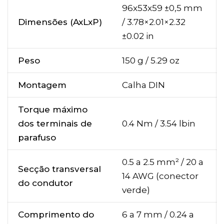
96x53x59 ±0,5 mm
Dimensões (AxLxP)
/ 3.78×2.01×2.32
±0.02 in
Peso
150 g / 5.29 oz
Montagem
Calha DIN
Torque máximo
dos terminais de
0.4 Nm / 3.54 lbin
parafuso
0.5 a 2.5 mm² / 20 a
Secção transversal
14 AWG (conector
do condutor
verde)
Comprimento do
6 a 7 mm / 0.24 a