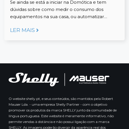
Se ainda se está a iniciar na Domótica e tem
dúvidas sobre como medir o consumo dos
equipamentos na sua casa, ou automatizar…
LER MAIS
O website shelly.pt, e seus conteúdos, são mantidos pela Robert
Mauser Lda. - uma empresa Shelly Partner - com o objetivo
promover os produtos da marca SHELLY junto da comunidade de
língua portuguesa. Este website é meramente informativo, não
permite vendas à distância e não possui ligação com a marca
SHELLY. As imagens poderão divergir da aparência real dos